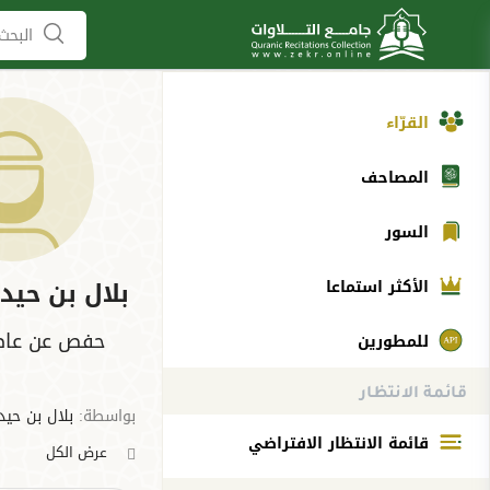
البحث 
القرّاء
المصاحف
السور
بلال بن حيد
الأكثر استماعا
حفص عن عاصم
للمطورين
قائمة الانتظار
بواسطة:
بلال بن حيد
قائمة الانتظار الافتراضي
عرض الكل