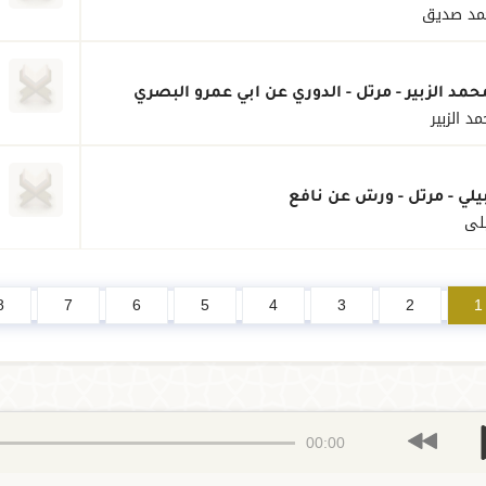
مد صديق
حمد الزبير - مرتل - الدوري عن أبي عمرو البصري
د الزبير
يلي - مرتل - ورش عن نافع
يلي
8
7
6
5
4
3
2
1
00:00