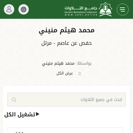
محمد هيثم منيني
حفص عن عاصم - مرتل
بواسطة:
محمد هيثم منيني
عرض الكل
تشغيل الكل