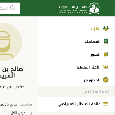
البحث 
القرّاء
المصاحف
السور
صالح بن ع
الأكثر استماعا
القري
للمطورين
حفص عن عاصم
قائمة الانتظار
قائمة الانتظار الافتراضي
بواسطة:
صالح بن عبد
عرض الكل