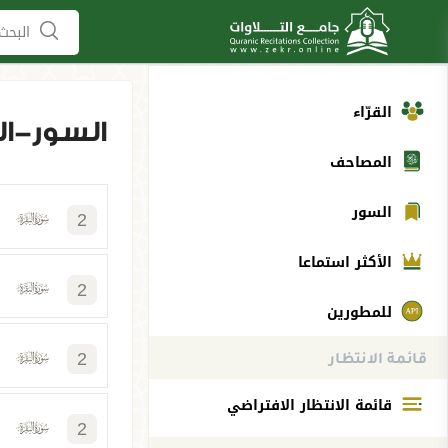
البحث 
القرّاء
السور-ال
المصاحف
السور
2
الأكثر استماعا
2
للمطورين
2
قائمة الانتظار
قائمة الانتظار الافتراضي
2