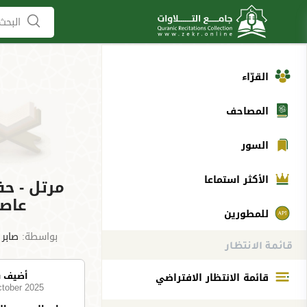
البحث 
القرّاء
المصاحف
السور
الأكثر استماعا
مرتل - ح
عاص
للمطورين
بواسطة:
صابر 
قائمة الانتظار
أضيف 
قائمة الانتظار الافتراضي
ctober 2025