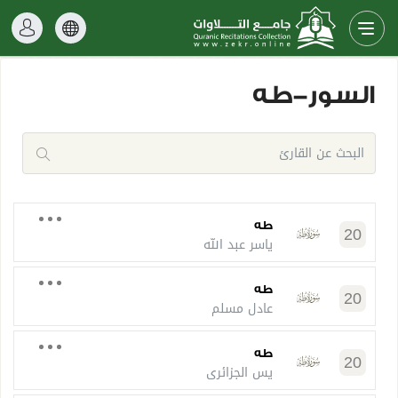
السور-طه
طه
20
ياسر عبد الله
طه
20
عادل مسلم
طه
20
يس الجزائري