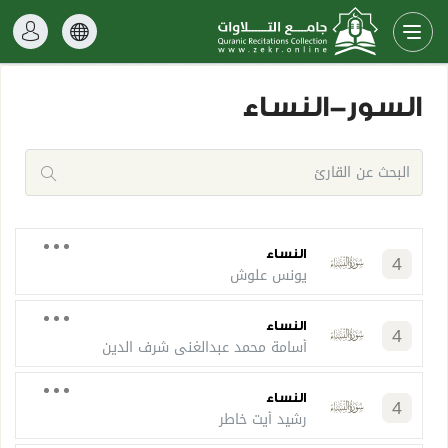
السور-النساء
النساء
4
يونس علوش
النساء
4
أسامة محمد عبدالغني شرف الدين
النساء
4
رشيد أيت خاطر